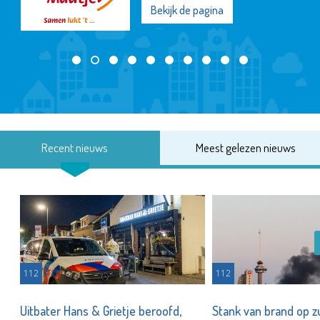
Bekijk de pagina
Recent nieuws
Meest gelezen nieuws
112
112
Uitbater Hans & Grietje beroofd,
Stank van brand op zu