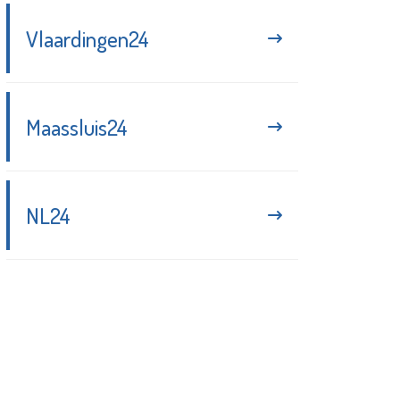
Vlaardingen24
Maassluis24
NL24
Blijf up-to-date