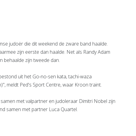
e pagina
Bekijk de pagina
amse judoër die dit weekend de zware band haalde.
 daarmee zijn eerste dan haalde. Net als Randy Adam
en behaalde zijn tweede dan.
 bestond uit het Go-no-sen kata, tachi-waza
", meldt Ped's Sport Centre, waar Kroon traint.
 samen met valpartner en judoleraar Dimitri Nobel zijn
d samen met partner Luca Quartel.