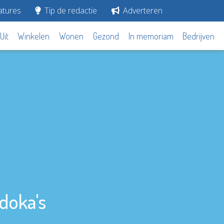
tures
Tip de redactie
Adverteren
Uit
Winkelen
Wonen
Gezond
In memoriam
Bedrijven
doka's