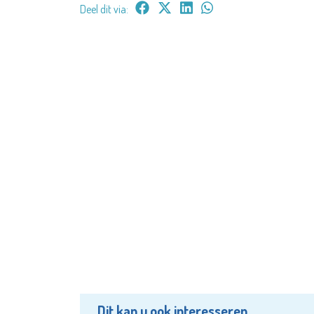
Deel dit via:
Dit kan u ook interesseren