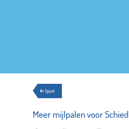
Sport
Meer mijlpalen voor Schie
Argos Zorggroep
Naut