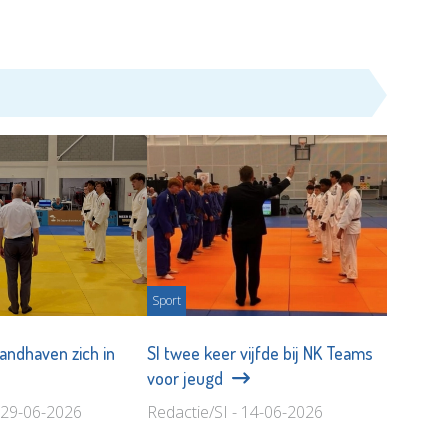
Sport
handhaven zich in
SI twee keer vijfde bij NK Teams
voor jeugd
- 29-06-2026
Redactie/SI - 14-06-2026