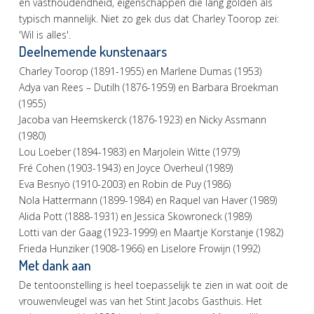
en vasthoudendheid, eigenschappen die lang golden als
typisch mannelijk. Niet zo gek dus dat Charley Toorop zei:
'Wil is alles'.
Deelnemende kunstenaars
Charley Toorop (1891-1955) en Marlene Dumas (1953)
Adya van Rees – Dutilh (1876-1959) en Barbara Broekman
(1955)
Jacoba van Heemskerck (1876-1923) en Nicky Assmann
(1980)
Lou Loeber (1894-1983) en Marjolein Witte (1979)
Fré Cohen (1903-1943) en Joyce Overheul (1989)
Eva Besnyö (1910-2003) en Robin de Puy (1986)
Nola Hattermann (1899-1984) en Raquel van Haver (1989)
Alida Pott (1888-1931) en Jessica Skowroneck (1989)
Lotti van der Gaag (1923-1999) en Maartje Korstanje (1982)
Frieda Hunziker (1908-1966) en Liselore Frowijn (1992)
Met dank aan
De tentoonstelling is heel toepasselijk te zien in wat ooit de
vrouwenvleugel was van het Stint Jacobs Gasthuis. Het