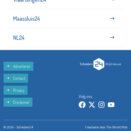
Maassluis24
NL24
Adverteren
Contact
Privacy
Volg ons:
Disclaimer
© 2026 - Schiedam24
Crealisatie door
The MindOffice