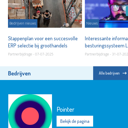
Bedrijven nieuws
Nieuws
n
Stappenplan voor een succesvolle
Interessante informa
ERP selectie bij groothandels
besturingssysteem 
Partnerbijdrage - 07-07-2025
Partnerbijdrage - 31-07-20
Bedrijven
Alle bedrijven
Pointer
Bekijk de pagina