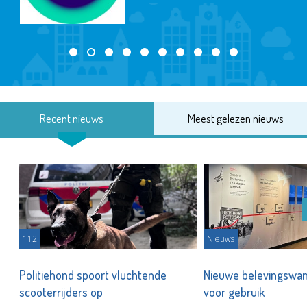
Recent nieuws
Meest gelezen nieuws
112
Nieuws
Politiehond spoort vluchtende
Nieuwe belevingswan
scooterrijders op
voor gebruik