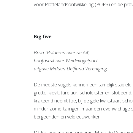
voor Plattelandsontwikkeling (POP3) en de prov
Big five
Bron: ‘Polderen over de A4’,
hoofdstuk over Weidevogelpact
uitgave Midden-Delfland Vereniging
De meeste vogels kennen een tamelijk stabiele po
grutto, kievit, tureluur, scholekster en slobeen
krakeend neemt toe, bij de gele kwikstaart scho
minder zomertalingen, maar een evenwichtige situ
bergeenden en veldleeuweriken.
Dit lijkt een momentopname. Maar de Vogelwerkg