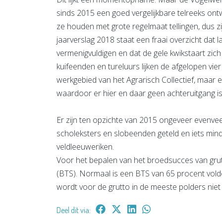
sinds 2015 een goed vergelijkbare telreeks ontw
ze houden met grote regelmaat tellingen, dus zi
jaarverslag 2018 staat een fraai overzicht dat l
vermenigvuldigen en dat de gele kwikstaart zich
kuifeenden en tureluurs lijken de afgelopen vier
werkgebied van het Agrarisch Collectief, maar e
waardoor er hier en daar geen achteruitgang i
Er zijn ten opzichte van 2015 ongeveer evenveel
scholeksters en slobeenden geteld en iets min
veldleeuweriken.
Voor het bepalen van het broedsucces van grutt
(BTS). Normaal is een BTS van 65 procent vol
wordt voor de grutto in de meeste polders niet 
Deel dit via: