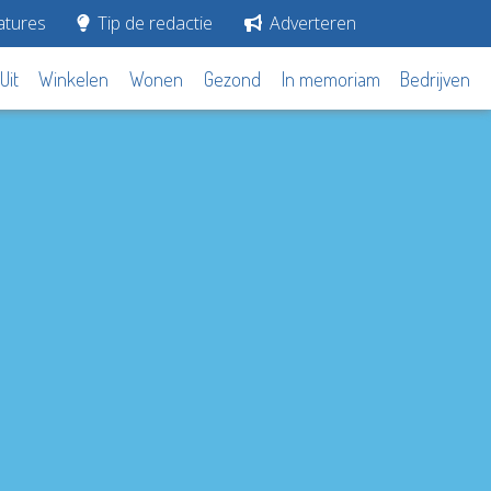
tures
Tip de redactie
Adverteren
Uit
Winkelen
Wonen
Gezond
In memoriam
Bedrijven