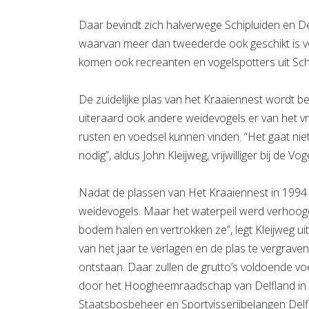
Daar bevindt zich halverwege Schipluiden en De
waarvan meer dan tweederde ook geschikt is vo
komen ook recreanten en vogelspotters uit Sc
De zuidelijke plas van het Kraaiennest wordt b
uiteraard ook andere weidevogels er van het v
rusten en voedsel kunnen vinden. “Het gaat nie
nodig”, aldus John Kleijweg, vrijwilliger bij de 
Nadat de plassen van Het Kraaiennest in 1994 
weidevogels. Maar het waterpeil werd verhoog
bodem halen en vertrokken ze”, legt Kleijweg ui
van het jaar te verlagen en de plas te vergrave
ontstaan. Daar zullen de grutto’s voldoende vo
door het Hoogheemraadschap van Delfland in
Staatsbosbeheer en Sportvisserijbelangen Del