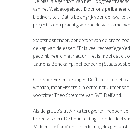
De plas is eigendom van het Hoogheemraadschap 
van het Weidevogelpact. Door ons peilbeheer op
biodiversiteit. Dat is belangrijk voor de kwalit
project is een prachtig voorbeeld van samenwe
Staatsbosbeheer, beheerder van de droge gede
de kap van de essen. “Er is veel recreatiegebi
gecombineerd met natuur. Het is mooi dat dit o
Laurens Bonekamp, beheerder bij Staatsbosbe
Ook Sportvisserijbelangen Delfland is bij het pl
worden, maar vissers zijn echte natuurmensen
voorzitter Theo Stremme van SVB Delfland.
Als de grutto’s uit Afrika terugkeren, hebben ze
broedseizoen. De herinrichting is onderdeel va
Midden-Delfland’ en is mede mogelijk gemaakt