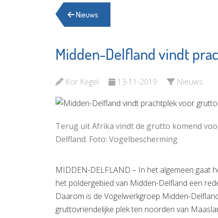
Nieuws
Midden-Delfland vindt prac
Herbergier
Fonds 
Schiedam
Vlaardin
Kor Kegel
13-11-2019
Nieuws
Bekijk de pagina
Bekijk d
Terug uit Afrika vindt de grutto komend voo
Delfland. Foto: Vogelbescherming
MIDDEN-DELFLAND – In het algemeen gaat het n
het poldergebied van Midden-Delfland een redel
Daarom is de Vogelwerkgroep Midden-Delfland d
gruttovriendelijke plek ten noorden van Maasla