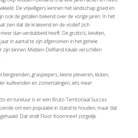
ikkeld. De vrijwilligers kennen het landschap goed en
jn ook de getallen bekend over de vorige jaren. In het
aat zien dat de krakeend en de visdief zich
 meer dan verdubbeld heeft. De grutto’s, kieviten,
 jaar in aantal te zijn afgenomen in het gehele
r zijn binnen Midden-Delfland lokale verschillen
s.
 bergeenden, graspiepers, kleine plevieren, kluten,
der kuifeenden en zomertalingen, iets meer
o en tureluur is er een Bruto Territoriaal Succes
doende om een populatie in stand te houden, maar dat
gehaald. Dat vindt Floor Koornneef zorgelijk.