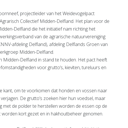
Koornneef, projectleider van het Weidevogelpact
grarisch Collectief Midden-Delfland. Het plan voor de
en-Delfland die het initiatief nam richting het
erkingsverband van de agrarische natuurvereniging
KNNV-afdeling Delfland), afdeling Delflands Groen van
rkgroep Midden-Delfland.
 Midden-Delfland in stand te houden. Het pact heeft
leefomstandigheden voor grutto’s, kieviten, tureluurs en
t de kant, om te voorkomen dat honden en vossen naar
erjagen. De grutto’s zoeken hier hun voedsel, maar
g met de polder te herstellen worden de essen op de
riet worden kort gezet en in hakhoutbeheer genomen.