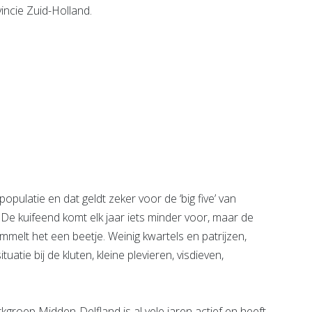
incie Zuid-Holland.
pulatie en dat geldt zeker voor de ‘big five’ van
d. De kuifeend komt elk jaar iets minder voor, maar de
mmelt het een beetje. Weinig kwartels en patrijzen,
atie bij de kluten, kleine plevieren, visdieven,
roep Midden-Delfland is al vele jaren actief en heeft