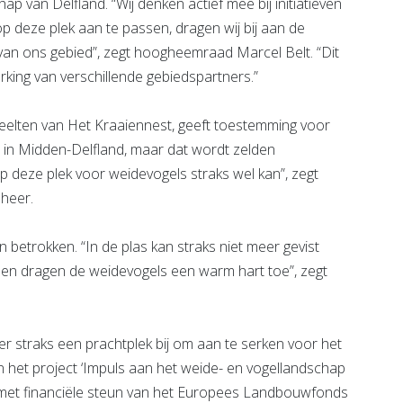
van Delfland. “Wij denken actief mee bij initiatieven
 deze plek aan te passen, dragen wij bij aan de
eit van ons gebied”, zegt hoogheemraad Marcel Belt. “Dit
rking van verschillende gebiedspartners.”
elten van Het Kraaiennest, geeft toestemming voor
ed in Midden-Delfland, maar dat wordt zelden
p deze plek voor weidevogels straks wel kan”, zegt
heer.
an betrokken. “In de plas kan straks niet meer gevist
 en dragen de weidevogels een warm hart toe”, zegt
 er straks een prachtplek bij om aan te serken voor het
n het project ‘Impuls aan het weide- en vogellandschap
 met financiële steun van het Europees Landbouwfonds