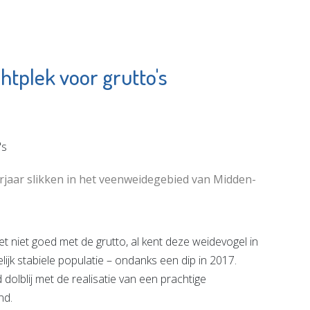
htplek voor grutto's
Schiedam
De Witte
gen e.o.
Garantiemakelaars
e pagina
Bekijk de pagina
rjaar slikken in het veenweidegebied van Midden-
iet goed met de grutto, al kent deze weidevogel in
ijk stabiele populatie – ondanks een dip in 2017.
olblij met de realisatie van een prachtige
nd.