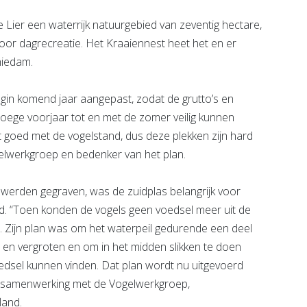
 Lier een waterrijk natuurgebied van zeventig hectare,
or dagrecreatie. Het Kraaiennest heet het en er
hiedam.
egin komend jaar aangepast, zodat de grutto’s en
roege voorjaar tot en met de zomer veilig kunnen
t goed met de vogelstand, dus deze plekken zijn hard
Vogelwerkgroep en bedenker van het plan.
werden gegraven, was de zuidplas belangrijk voor
d. “Toen konden de vogels geen voedsel meer uit de
t. Zijn plan was om het waterpeil gedurende een deel
n en vergroten en om in het midden slikken te doen
edsel kunnen vinden. Dat plan wordt nu uitgevoerd
 samenwerking met de Vogelwerkgroep,
fland.