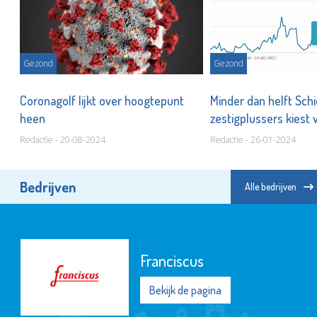
Gezond
Gezond
,
Coronagolf lijkt over hoogtepunt
Minder dan helft Sc
heen
zestigplussers kiest 
Redactie - 20-08-2024
Redactie - 26-01-2024
Bedrijven
Alle bedrijven
Franciscus
Bekijk de pagina