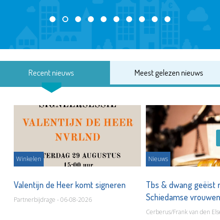
Recent nieuws
Meest gelezen nieuws
Winkelen
Nieuws
Valentijn de Heer komt signeren
Tbs & dwang geëist 
Schiedamse vrouwe
Partnerbijdrage - 06-08-2026
Cerberus/Frank van den Els