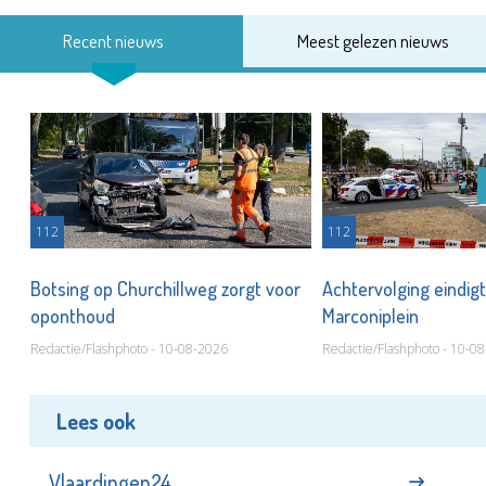
Recent nieuws
Meest gelezen nieuws
112
112
Botsing op Churchillweg zorgt voor
Achtervolging eindigt
oponthoud
Marconiplein
Redactie/Flashphoto - 10-08-2026
Redactie/Flashphoto - 10-0
Lees ook
Vlaardingen24