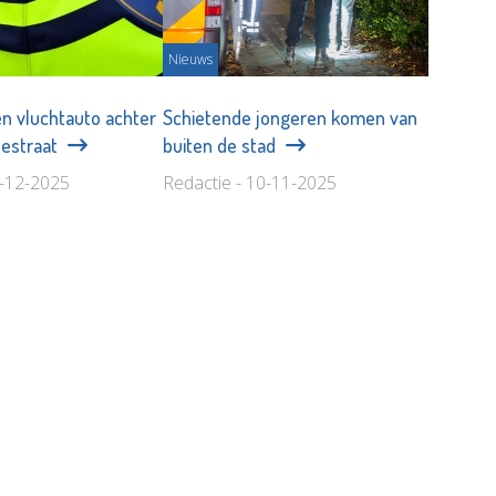
Nieuws
en vluchtauto achter
Schietende jongeren komen van
destraat
buiten de stad
9-12-2025
Redactie - 10-11-2025