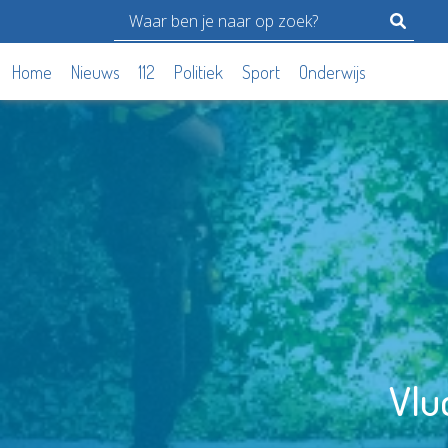
Home
Nieuws
112
Politiek
Sport
Onderwijs
Vlu