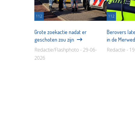
112
112
Grote zoekactie nadat er
Berovers lat
geschoten zou zijn
in de Merwe
Redactie/Flashphoto - 29-06-
Redactie - 1
2026