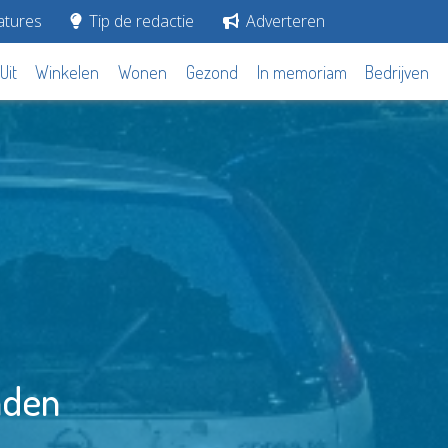
tures
Tip de redactie
Adverteren
Uit
Winkelen
Wonen
Gezond
In memoriam
Bedrijven
nden