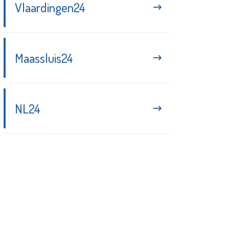
Vlaardingen24
Maassluis24
NL24
Blijf up-to-date