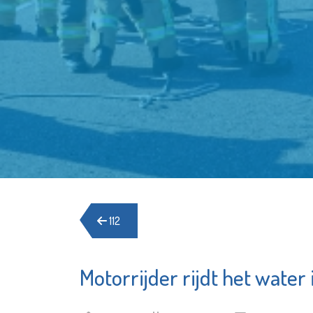
112
Motorrijder rijdt het water 
Sti
Irado
Sc