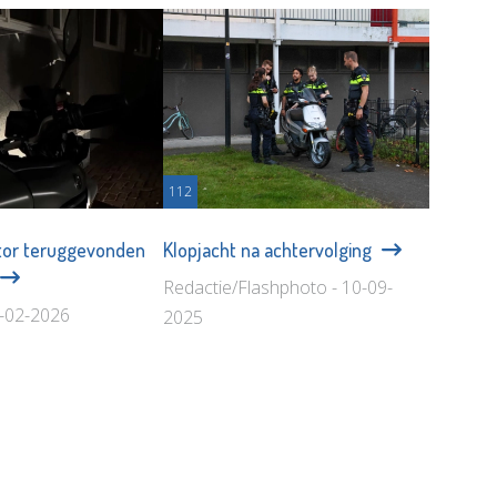
112
tor teruggevonden
Klopjacht na achtervolging
Redactie/Flashphoto - 10-09-
6-02-2026
2025