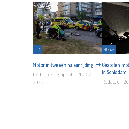
112
Nieuws
Motor in tweeën na aanrijding
Gestolen mo
in Schiedam
Redactie/Flashphoto - 12-07-
Redactie - 2
2026