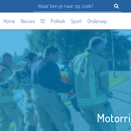
Home
Nieuws
112
Politiek
Sport
Onderwijs
Motorrij