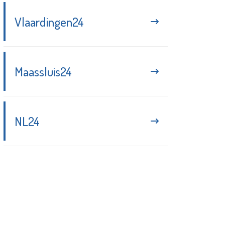
Vlaardingen24
Maassluis24
NL24
Blijf up-to-date