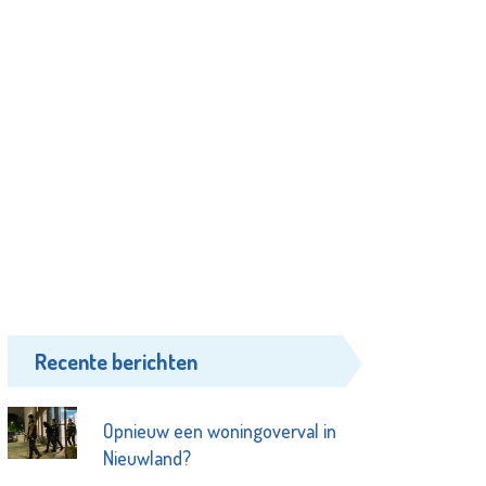
Recente berichten
Opnieuw een woningoverval in
Nieuwland?