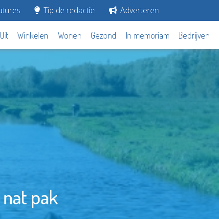
tures
Tip de redactie
Adverteren
Uit
Winkelen
Wonen
Gezond
In memoriam
Bedrijven
t nat pak