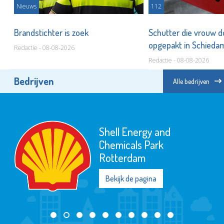
Nieuws
112
Brandstichter is zoek
Schutter die vrouw 
opgepakt in Schied
Redactie - 08-08-2026
Redactie - 08-08-2026
Bedrijven
Alle bedrijven
Shell Energy and
Chemicals Park
Rotterdam
Bekijk de pagina