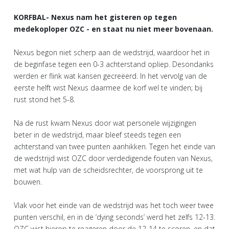
KORFBAL- Nexus nam het gisteren op tegen
medekoploper OZC - en staat nu niet meer bovenaan.
Nexus begon niet scherp aan de wedstrijd, waardoor het in
de beginfase tegen een 0-3 achterstand opliep. Desondanks
werden er flink wat kansen gecreëerd. In het vervolg van de
eerste helft wist Nexus daarmee de korf wel te vinden; bij
rust stond het 5-8.
Na de rust kwam Nexus door wat personele wijzigingen
beter in de wedstrijd, maar bleef steeds tegen een
achterstand van twee punten aanhikken. Tegen het einde van
de wedstrijd wist OZC door verdedigende fouten van Nexus,
met wat hulp van de scheidsrechter, de voorsprong uit te
bouwen.
Vlak voor het einde van de wedstrijd was het toch weer twee
punten verschil, en in de ‘dying seconds’ werd het zelfs 12-13.
OZC wist hierop te reageren door de 12-14 te scoren, en dat