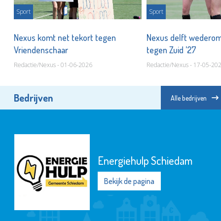
Sport
Sport
jd'
Nexus komt net tekort tegen
Nexus delft wederom
Vriendenschaar
tegen Zuid ’27
Redactie/Nexus - 01-06-2026
Redactie/Nexus - 17-05-20
Bedrijven
Alle bedrijven
Energiehulp Schiedam
Bekijk de pagina