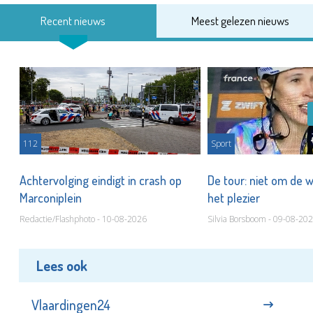
Recent nieuws
Meest gelezen nieuws
112
Sport
Achtervolging eindigt in crash op
De tour: niet om de 
Marconiplein
het plezier
Redactie/Flashphoto - 10-08-2026
Silvia Borsboom - 09-08-20
Lees ook
Vlaardingen24