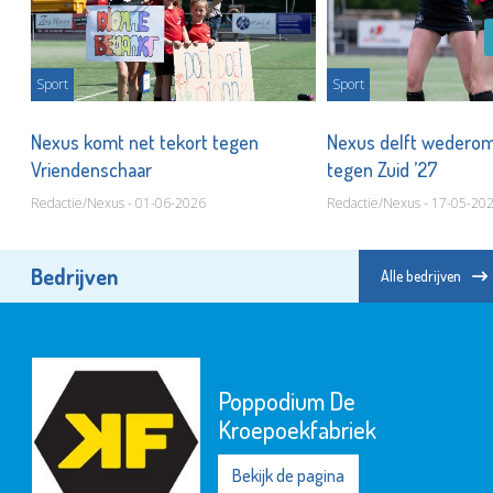
Sport
Sport
jd'
Nexus komt net tekort tegen
Nexus delft wederom
Vriendenschaar
tegen Zuid ’27
Redactie/Nexus - 01-06-2026
Redactie/Nexus - 17-05-20
Bedrijven
Alle bedrijven
Poppodium De
Kroepoekfabriek
Bekijk de pagina