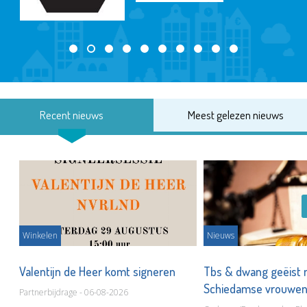
Recent nieuws
Meest gelezen nieuws
Winkelen
Nieuws
Valentijn de Heer komt signeren
Tbs & dwang geëist 
Schiedamse vrouwe
Partnerbijdrage - 06-08-2026