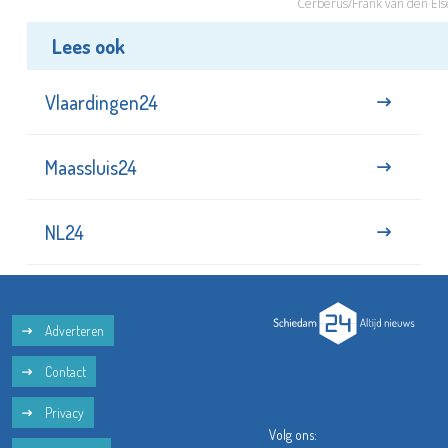
Cerberus/Frank van den Els
Lees ook
Vlaardingen24
Maassluis24
NL24
Adverteren
Contact
Privacy
Volg ons: