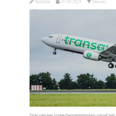
Bekijk de pagina
Redactie
21-09-2021
Nieuws
Bekijk d
Drie nieuwe zomerbestemmingen vanaf het R