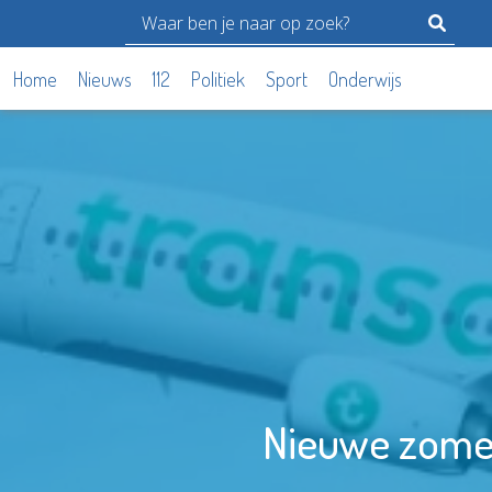
Home
Nieuws
112
Politiek
Sport
Onderwijs
Nieuwe zomer