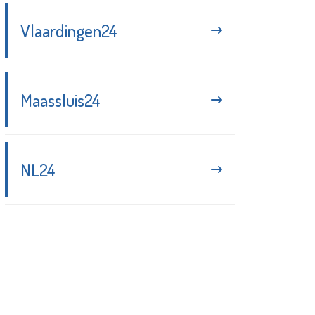
Vlaardingen24
Maassluis24
NL24
Blijf up-to-date