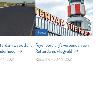
Nieuws
tterdam week dicht
Feyenoord blijft verbonden aan
onderhoud
Rotterdams vliegveld
4-11-2021
Redactie - 03-11-2021