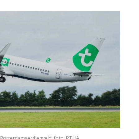
e pagina
otterdamse vliegveld; foto: RTHA