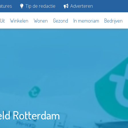
tures
Tip de redactie
Adverteren
Uit
Winkelen
Wonen
Gezond
In memoriam
Bedrijven
eld Rotterdam