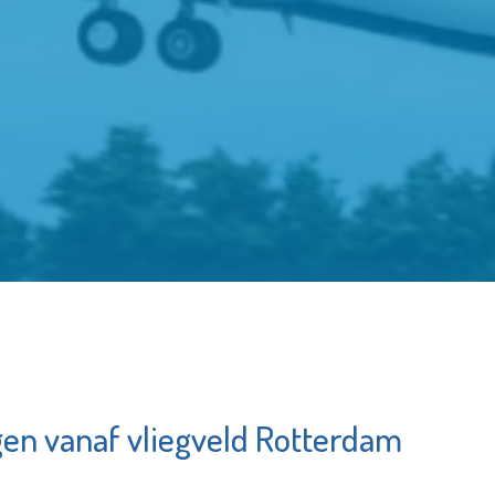
n vanaf vliegveld Rotterdam
Seniorenwelzijn
tbegeleiding
Bekijk de pagina