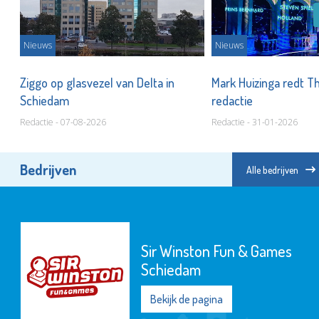
Nieuws
Nieuws
r
Ziggo op glasvezel van Delta in
Mark Huizinga redt T
Schiedam
redactie
Redactie - 07-08-2026
Redactie - 31-01-2026
Bedrijven
Alle bedrijven
Sir Winston Fun & Games
Schiedam
Bekijk de pagina