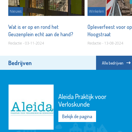
Nieuws
Winkelen
Wat is er op en rond het
Opleverfeest voor o
Geuzenplein echt aan de hand?
Hoogstraat
Redactie - 03-11-2024
Redactie - 13-08-2024
Bedrijven
Alle bedrijven
Aleida Praktijk voor
Verloskunde
Bekijk de pagina