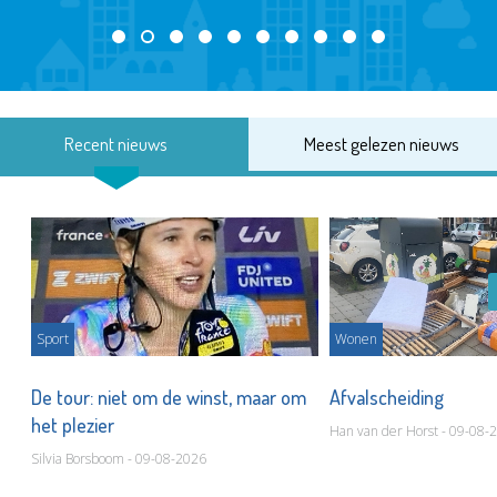
Recent nieuws
Meest gelezen nieuws
Sport
Wonen
De tour: niet om de winst, maar om
Afvalscheiding
het plezier
Han van der Horst - 09-08-
Silvia Borsboom - 09-08-2026