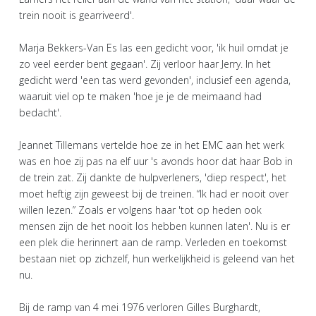
trein nooit is gearriveerd'.
Marja Bekkers-Van Es las een gedicht voor, 'ik huil omdat je
zo veel eerder bent gegaan'. Zij verloor haar Jerry. In het
gedicht werd 'een tas werd gevonden', inclusief een agenda,
waaruit viel op te maken 'hoe je je de meimaand had
bedacht'.
Jeannet Tillemans vertelde hoe ze in het EMC aan het werk
was en hoe zij pas na elf uur 's avonds hoor dat haar Bob in
de trein zat. Zij dankte de hulpverleners, 'diep respect', het
moet heftig zijn geweest bij de treinen. “Ik had er nooit over
willen lezen.” Zoals er volgens haar 'tot op heden ook
mensen zijn de het nooit los hebben kunnen laten'. Nu is er
een plek die herinnert aan de ramp. Verleden en toekomst
bestaan niet op zichzelf, hun werkelijkheid is geleend van het
nu.
Bij de ramp van 4 mei 1976 verloren Gilles Burghardt,