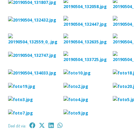
Deel dit via: