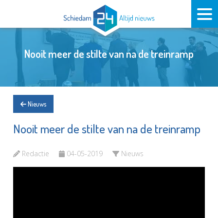
Nooit meer de stilte van na de treinramp
Nieuws
Nooit meer de stilte van na de treinramp
Redactie
04-05-2019
Nieuws