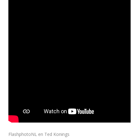
FlashphotoNL en Ted Konings