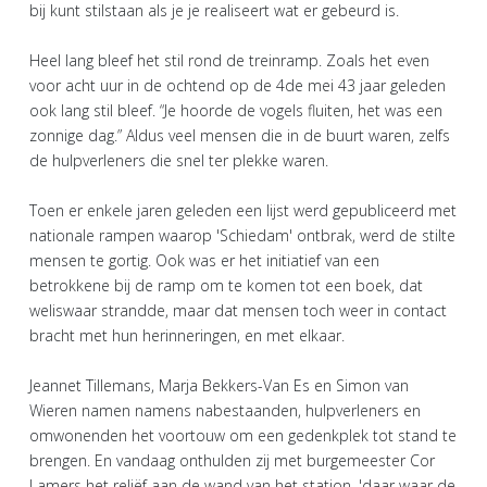
bij kunt stilstaan als je je realiseert wat er gebeurd is.
Heel lang bleef het stil rond de treinramp. Zoals het even
voor acht uur in de ochtend op de 4de mei 43 jaar geleden
ook lang stil bleef. “Je hoorde de vogels fluiten, het was een
zonnige dag.” Aldus veel mensen die in de buurt waren, zelfs
de hulpverleners die snel ter plekke waren.
Toen er enkele jaren geleden een lijst werd gepubliceerd met
nationale rampen waarop 'Schiedam' ontbrak, werd de stilte
mensen te gortig. Ook was er het initiatief van een
betrokkene bij de ramp om te komen tot een boek, dat
weliswaar strandde, maar dat mensen toch weer in contact
bracht met hun herinneringen, en met elkaar.
Jeannet Tillemans, Marja Bekkers-Van Es en Simon van
Wieren namen namens nabestaanden, hulpverleners en
omwonenden het voortouw om een gedenkplek tot stand te
brengen. En vandaag onthulden zij met burgemeester Cor
Lamers het reliëf aan de wand van het station, 'daar waar de