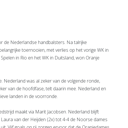
Schiedam
e pagina
Bekijk de pagina
 de Nederlandse handbalsters. Na talrijke
angrijke toernooien, met verlies op het vorige WK in
pelen in Rio en het WK in Duitsland, won Oranje
se. Nederland was al zeker van de volgende ronde,
ker van de hoofdfase, telt daarin mee. Nederland en
eve landen in de voorronde.
strijd maakt via Marit Jacobsen. Nederland blijft
n Laura van der Heijden (2x) tot 4-4 de Noorse dames
it. Vijf goals op rij zorgen ervoor dat de Oranjedames