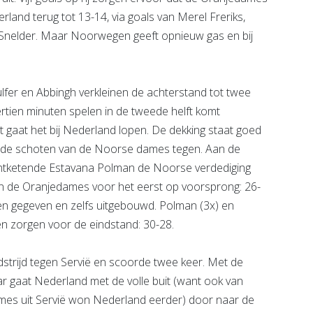
rland terug tot 13-14, via goals van Merel Freriks,
 Snelder. Maar Noorwegen geeft opnieuw gas en bij
ulfer en Abbingh verkleinen de achterstand tot twee
rtien minuten spelen in de tweede helft komt
 gaat het bij Nederland lopen. De dekking staat goed
 de schoten van de Noorse dames tegen. Aan de
 ontketende Estavana Polman de Noorse verdediging
an de Oranjedames voor het eerst op voorsprong: 26-
en gegeven en zelfs uitgebouwd. Polman (3x) en
 en zorgen voor de eindstand: 30-28.
strijd tegen Servië en scoorde twee keer. Met de
r gaat Nederland met de volle buit (want ook van
ames uit Servië won Nederland eerder) door naar de