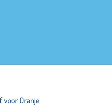
f voor Oranje
Sir Winston Fun
undation
& Games