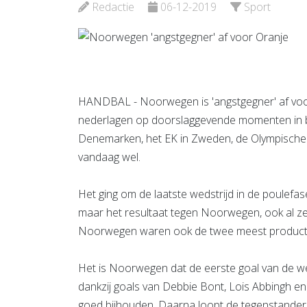
Bekijk d
Redactie
06-12-2019
Sport
Bekijk de pagina
HANDBAL - Noorwegen is 'angstgegner' af voor
nederlagen op doorslaggevende momenten in bel
Denemarken, het EK in Zweden, de Olympische S
vandaag wel.
Het ging om de laatste wedstrijd in de poulefa
maar het resultaat tegen Noorwegen, ook al ze
Noorwegen waren ook de twee meest producti
Het is Noorwegen dat de eerste goal van de wed
dankzij goals van Debbie Bont, Lois Abbingh e
goed bijhouden. Daarna loopt de tegenstander u