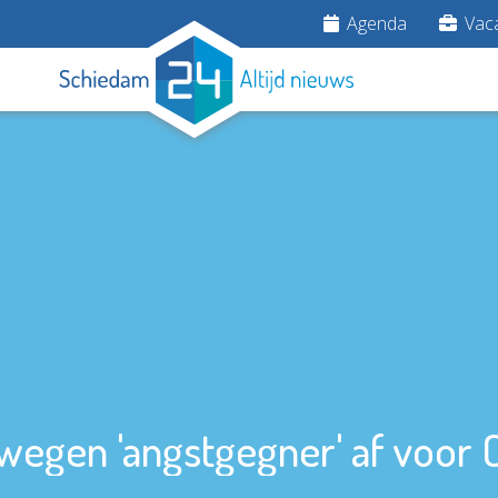
Agenda
Vaca
egen 'angstgegner' af voor 