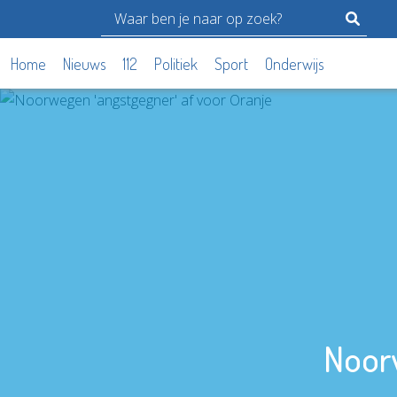
Home
Nieuws
112
Politiek
Sport
Onderwijs
Noorw