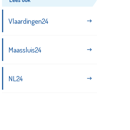
Vlaardingen24
Maassluis24
NL24
Blijf up-to-date