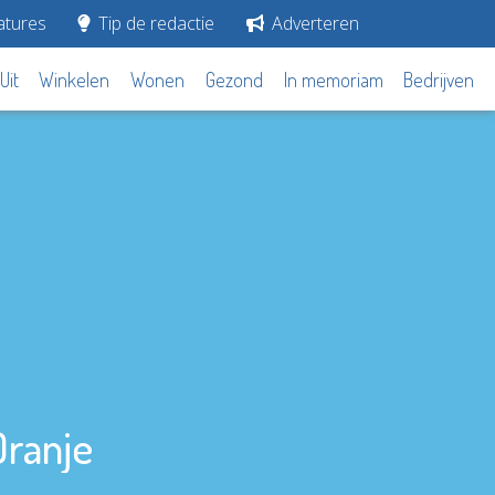
tures
Tip de redactie
Adverteren
Uit
Winkelen
Wonen
Gezond
In memoriam
Bedrijven
Oranje