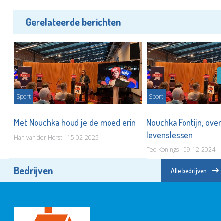
Gerelateerde berichten
Sport
Sport
e
Met Nouchka houd je de moed erin
Nouchka Fontijn, ove
levenslessen
Han van der Horst - 15-02-2025
Ted Konings - 09-12-2024
Bedrijven
Alle bedrijven