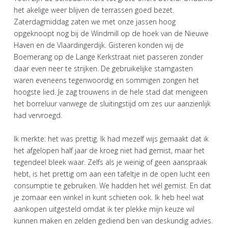
het akelige weer blijven de terrassen goed bezet.
Zaterdagmiddag zaten we met onze jassen hoog
opgeknoopt nog bij de Windmill op de hoek van de Nieuwe
Haven en de Vlaardingerdijk. Gisteren konden wij de
Boemerang op de Lange Kerkstraat niet passeren zonder
daar even neer te strijken. De gebruikelijke stamgasten
waren eveneens tegenwoordig en sommigen zongen het
hoogste lied. Je zag trouwens in de hele stad dat menigeen
het borreluur vanwege de sluitingstijd om zes uur aanzienlijk
had vervroegd.
Ik merkte: het was prettig. Ik had mezelf wijs gemaakt dat ik
het afgelopen half jaar de kroeg niet had gemist, maar het
tegendeel bleek waar. Zelfs als je weinig of geen aanspraak
hebt, is het prettig om aan een tafeltje in de open lucht een
consumptie te gebruiken. We hadden het wél gemist. En dat
je zomaar een winkel in kunt schieten ook. Ik heb heel wat
aankopen uitgesteld omdat ik ter plekke mijn keuze wil
kunnen maken en zelden gediend ben van deskundig advies.