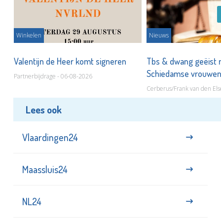
Winkelen
Nieuws
Valentijn de Heer komt signeren
Tbs & dwang geëist 
Schiedamse vrouwe
Partnerbijdrage - 06-08-2026
Cerberus/Frank van den Els
Lees ook
Vlaardingen24
Maassluis24
NL24