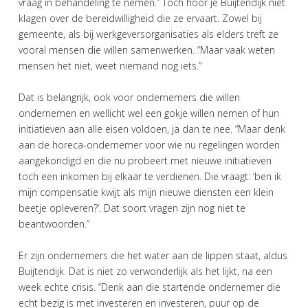
vraag in behandeling te nemen.” Toch hoor je Buijtendijk niet
klagen over de bereidwilligheid die ze ervaart. Zowel bij
gemeente, als bij werkgeversorganisaties als elders treft ze
vooral mensen die willen samenwerken. “Maar vaak weten
mensen het niet, weet niemand nog iets.”
Dat is belangrijk, ook voor ondernemers die willen
ondernemen en wellicht wel een gokje willen nemen of hun
initiatieven aan alle eisen voldoen, ja dan te nee. “Maar denk
aan de horeca-ondernemer voor wie nu regelingen worden
aangekondigd en die nu probeert met nieuwe initiatieven
toch een inkomen bij elkaar te verdienen. Die vraagt: ‘ben ik
mijn compensatie kwijt als mijn nieuwe diensten een klein
beetje opleveren?’. Dat soort vragen zijn nog niet te
beantwoorden.”
Er zijn ondernemers die het water aan de lippen staat, aldus
Buijtendijk. Dat is niet zo verwonderlijk als het lijkt, na een
week echte crisis. “Denk aan die startende ondernemer die
echt bezig is met investeren en investeren, puur op de