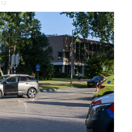
am
Bekijk de pagina
112
e pagina