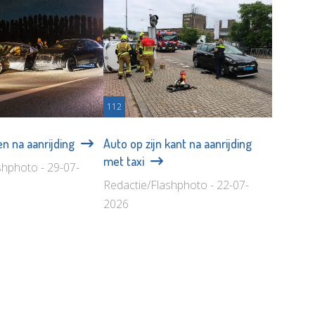
112
n na aanrijding
Auto op zijn kant na aanrijding
met taxi
shphoto - 29-07-
Redactie/Flashphoto - 22-07-
2026