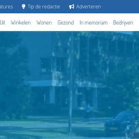
tures
Tip de redactie
Adverteren
Uit
Winkelen
Wonen
Gezond
In memoriam
Bedrijven