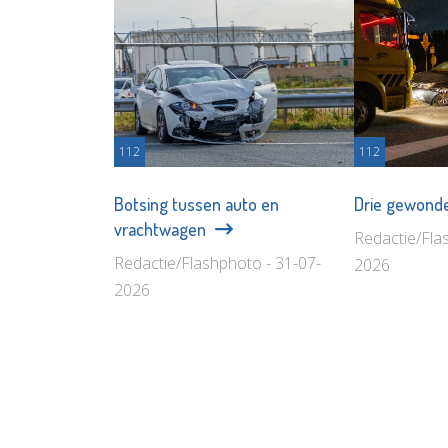
112
112
Botsing tussen auto en
Drie gewonde
vrachtwagen
Redactie/Fla
Redactie/Flashphoto - 31-07-
2026
2026