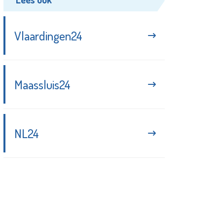
Vlaardingen24
Maassluis24
NL24
Blijf up-to-date