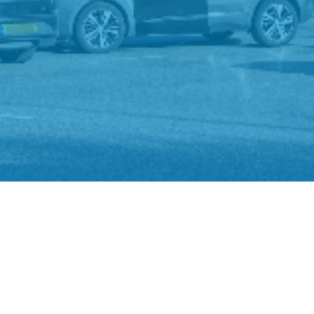
ston Fun
St.-Jozefmavo
s