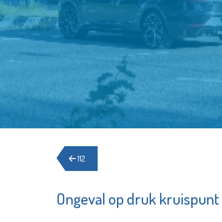
112
Ongeval op druk kruispunt
Franciscus
Sir Win
& Game
Bekijk de pagina