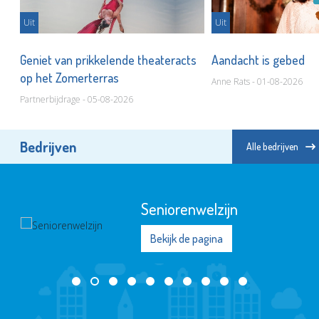
Uit
Uit
Geniet van prikkelende theateracts
Aandacht is gebed
op het Zomerterras
Anne Rats - 01-08-2026
Partnerbijdrage - 05-08-2026
Bedrijven
Alle bedrijven
Seniorenwelzijn
Bekijk de pagina