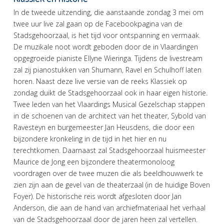
In de tweede uitzending, die aanstaande zondag 3 mei om
twee uur live zal gaan op de Facebookpagina van de
Stadsgehoorzaal, is het tijd voor ontspanning en vermaak.
De muzikale noot wordt geboden door de in Vlaardingen
opgegroeide pianiste Ellyne Wieringa. Tijdens de livestream
zal zij pianostukken van Shumann, Ravel en Schulhoff laten
horen. Naast deze live versie van de reeks Klassiek op
zondag duikt de Stadsgehoorzaal ook in haar eigen historie.
Twee leden van het Vlaardings Musical Gezelschap stappen
in de schoenen van de architect van het theater, Sybold van
Ravesteyn en burgemeester Jan Heusdens, die door een
bijzondere kronkeling in de tijd in het hier en nu
terechtkomen. Daarnaast zal Stadsgehoorzaal huismeester
Maurice de Jong een bijzondere theatermonoloog
voordragen over de twee muzen die als beeldhouwwerk te
zien zijn aan de gevel van de theaterzaal (in de huidige Boven
Foyer). De historische reis wordt afgesloten door Jan
Anderson, die aan de hand van archiefmateriaal het verhaal
van de Stadsgehoorzaal door de jaren heen zal vertellen.