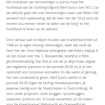
Het koesteren van herinneringen is prima, maar het
hoofdstuk van de Stichting Erfgoed Werf Gusto over WO 2 op
de website gaat niet over herinneringen maar over feiten. Het
verdient toch aanbeveling dat de heer Van der Sloot eens de
moeite zou nemen 'neder te dalen van de berg' en het
hoofdstuk te lezen op de website.
Door almaar vast te blijven houden aan krantenberichten uit
1946 en ‘je eigen mening’ verkondigen, want dat vindt de
heer Van der Sloot blijkbaar belangrijker dan feiten, begrijp ik
uit zijn stukje over mw. C. Nieuwendijk, bedrijf je in feite
geschiedvervalsing. Dat doe je ook als je altijd maar uitgaat
van negatieve aspecten in die periode 40-45 en je je niet
openstelt voor positieve voorvallen. En die waren er genoeg.
Om een voorbeeld te geven. Werf Gusto werkte in de
periode 40-45 tegen de tachtig nieuwbouworders af,
waarvan twintig voor de Staatsmijnen in Zuid-Limburg, 34
voor civiele projecten, zoals bruggen, spoorbruggen,
viaducten, pontons etc. In totaal verwerkten ze 26 orders
voor de Kriegsmarine/ Wehrmacht en Oberwerftstab,