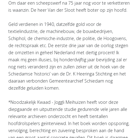
Om daar een scheepswerf na 75 jaar nog voor te verketteren
is waanzin. De heer Van der Sloot heeft boter op zijn hoofd.
Geld verdienen in 1940, datzelfde gold voor de
textielindustrie, de machinebouw, de bouwbedrijven,
Schiphol, de chemische-industrie, de politie, de Hoogovens,
de rechtspraak etc. De eerste drie jaar van de oorlog stegen
de omzetten in geheel Nederland met dertig procent! Ik
maak mij geen illusies, bij honderdvijftig jaar bevrijding zal er
nog niets veranderd zijn en zullen zeker uit de hoek van de
Schiedamse ‘historici’ van de Dr. K Heeringa Stichting en het
daaraan verbonden Gemeentearchief Schiedam nog
dezelfde geluiden komen.
*Noodzakelijk Kwaad - Joggli Meihuizen heeft voor deze
diepgaande en uitputtende studie gedurende vele jaren alle
relevante archieven onderzocht en heeft tientallen
hoofdrolspelers geïnterviewd. In het boek worden opsporing,
vervolging, berechting en zuivering besproken aan de hand
van een groot aantal concrete gevallen. Dit boek is daarmee