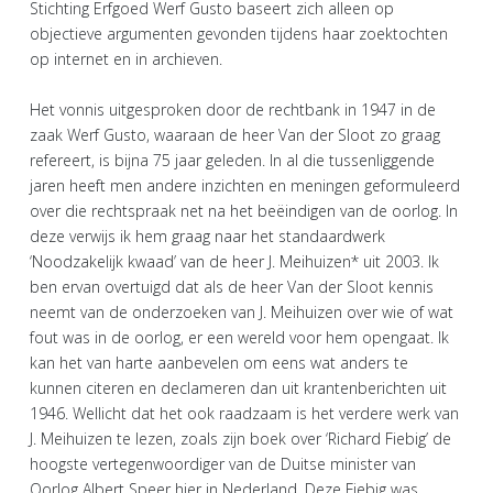
Stichting Erfgoed Werf Gusto baseert zich alleen op
objectieve argumenten gevonden tijdens haar zoektochten
op internet en in archieven.
Het vonnis uitgesproken door de rechtbank in 1947 in de
zaak Werf Gusto, waaraan de heer Van der Sloot zo graag
refereert, is bijna 75 jaar geleden. In al die tussenliggende
jaren heeft men andere inzichten en meningen geformuleerd
over die rechtspraak net na het beëindigen van de oorlog. In
deze verwijs ik hem graag naar het standaardwerk
‘Noodzakelijk kwaad’ van de heer J. Meihuizen* uit 2003. Ik
ben ervan overtuigd dat als de heer Van der Sloot kennis
neemt van de onderzoeken van J. Meihuizen over wie of wat
fout was in de oorlog, er een wereld voor hem opengaat. Ik
kan het van harte aanbevelen om eens wat anders te
kunnen citeren en declameren dan uit krantenberichten uit
1946. Wellicht dat het ook raadzaam is het verdere werk van
J. Meihuizen te lezen, zoals zijn boek over ‘Richard Fiebig’ de
hoogste vertegenwoordiger van de Duitse minister van
Oorlog Albert Speer hier in Nederland. Deze Fiebig was