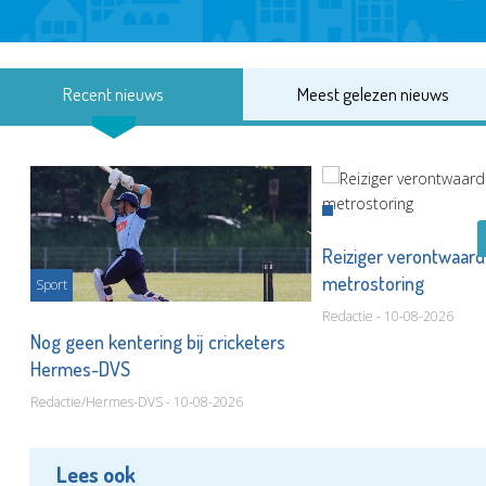
Recent nieuws
Meest gelezen nieuws
Reiziger verontwaard
metrostoring
Sport
Redactie - 10-08-2026
or
Nog geen kentering bij cricketers
Hermes-DVS
Redactie/Hermes-DVS - 10-08-2026
Lees ook