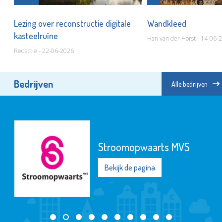
t
Lezing over reconstructie digitale
Wandkleed
kasteelruïne
Han van der Horst - 14-06-
Redactie - 22-06-2026
Bedrijven
Alle bedrijven
Naut
Bekijk de pagina