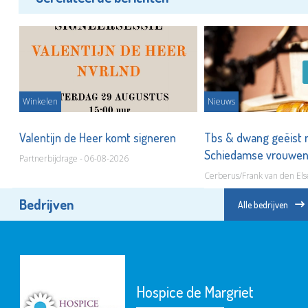
Winkelen
Nieuws
ot
Valentijn de Heer komt signeren
Tbs & dwang geëist 
Schiedamse vrouwe
Partnerbijdrage - 06-08-2026
Cerberus/Frank van den Els
Bedrijven
Alle bedrijven
Hospice de Margriet