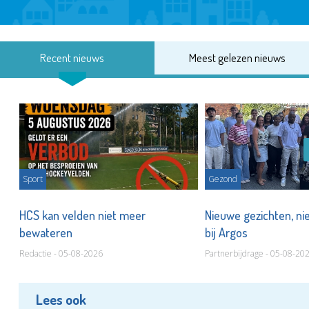
Recent nieuws
Meest gelezen nieuws
Sport
Gezond
HCS kan velden niet meer
Nieuwe gezichten, ni
bewateren
bij Argos
Redactie - 05-08-2026
Partnerbijdrage - 05-08-20
Lees ook