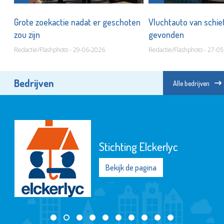
Grote zoekactie nadat er geschoten
Vluchtauto van schiet
zou zijn
gevonden
Redactie/Flashphoto - 29-06-2026
Redactie/Flashphoto - 27-0
Bedrijven
Alle bedrijven
Stichting Elckerlyc
Bekijk de pagina