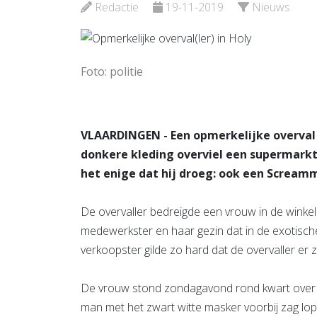
Schied
Redactie
19-11-2019
Nieuws
Bekijk de pagina
Bekijk d
Foto: politie
VLAARDINGEN - Een opmerkelijke overval 
donkere kleding overviel een supermarkt
het enige dat hij droeg: ook een Screamm
De overvaller bedreigde een vrouw in de winkel 
medewerkster en haar gezin dat in de exotisch
verkoopster gilde zo hard dat de overvaller er 
De vrouw stond zondagavond rond kwart over z
man met het zwart witte masker voorbij zag lo