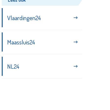
Vlaardingen24
Maassluis24
NL24
Blijf up-to-date