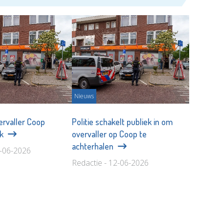
Nieuws
vervaller Coop
Politie schakelt publiek in om
jk
overvaller op Coop te
achterhalen
9-06-2026
Redactie - 12-06-2026