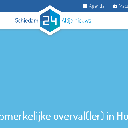
Agenda
Vaca
pmerkelijke overval(ler) in Ho