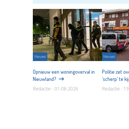
Nieuws
Nieuws
Opnieuw een woningoverval in
Politie zet o
Nieuwland?
'scherp' te ki
Redactie - 01-08-2026
Redactie - 1