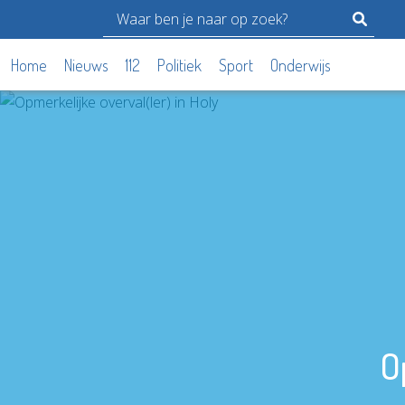
Home
Nieuws
112
Politiek
Sport
Onderwijs
O