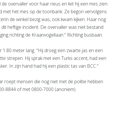
d de overvaller voor haar neus en liet hij een mes zien.
rd met het mes op de toonbank. Ze begon vervolgens
terin de winkel bezig was, ook kwam kijken. Haar nog
it heftige incident. De overvaller was niet bestand
j ging richting de Kraanvogellaan." Richting busbaan.
 1.80 meter lang. "Hij droeg een zwarte jas en een
e strepen. Hij sprak met een Turks accent, had een
r. In zijn hand had hij een plastic tas van BCC."
ar roept mensen die nog niet met de politie hebben
0900-8844 of met 0800-7000 (anoniem).