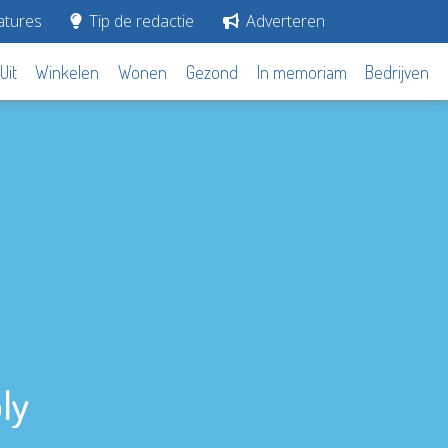
tures
Tip de redactie
Adverteren
Uit
Winkelen
Wonen
Gezond
In memoriam
Bedrijven
ly