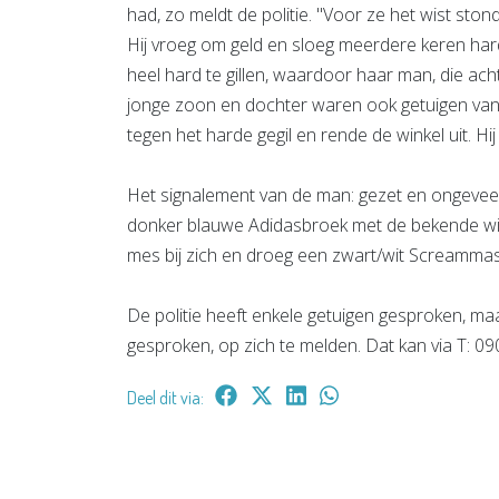
had, zo meldt de politie. "Voor ze het wist ston
Hij vroeg om geld en sloeg meerdere keren ha
heel hard te gillen, waardoor haar man, die ach
jonge zoon en dochter waren ook getuigen van d
tegen het harde gegil en rende de winkel uit. Hi
Het signalement van de man: gezet en ongeveer
donker blauwe Adidasbroek met de bekende witt
mes bij zich en droeg een zwart/wit Screammaske
De politie heeft enkele getuigen gesproken, ma
gesproken, op zich te melden. Dat kan via T: 
Deel dit via: