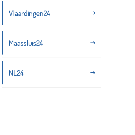
Vlaardingen24
Maassluis24
NL24
Blijf up-to-date