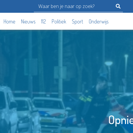
Home
Nieuws
112
Politiek
Sport
Onderwijs
Opni