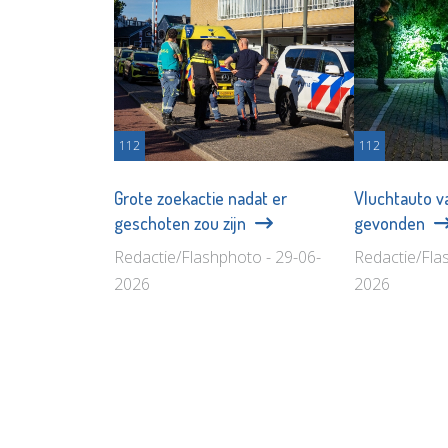
112
112
Grote zoekactie nadat er
Vluchtauto va
geschoten zou zijn
gevonden
Redactie/Flashphoto - 29-06-
Redactie/Fla
2026
2026