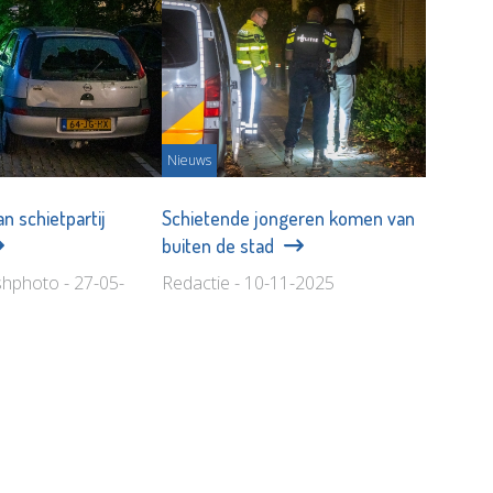
Nieuws
n schietpartij
Schietende jongeren komen van
buiten de stad
shphoto - 27-05-
Redactie - 10-11-2025