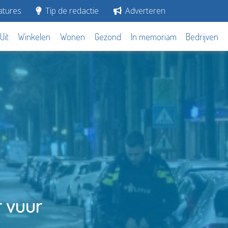
tures
Tip de redactie
Adverteren
Uit
Winkelen
Wonen
Gezond
In memoriam
Bedrijven
 vuur