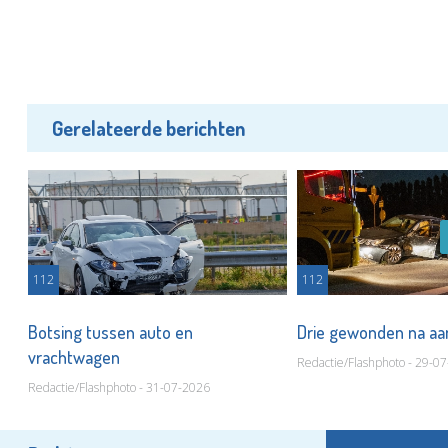
Gerelateerde berichten
112
112
t
Botsing tussen auto en
Drie gewonden na aa
vrachtwagen
Redactie/Flashphoto - 29-0
Redactie/Flashphoto - 31-07-2026