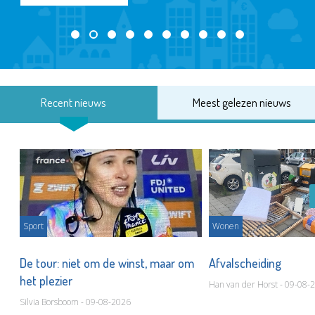
Recent nieuws
Meest gelezen nieuws
Sport
Wonen
De tour: niet om de winst, maar om
Afvalscheiding
het plezier
Han van der Horst - 09-08-
Silvia Borsboom - 09-08-2026