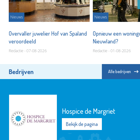
Nieuws
Nieuws
n
Overvaller juwelier Hof van Spaland
Opnieuw een woningo
veroordeeld
Nieuwland?
Redactie - 07-08-2026
Redactie - 01-08-2026
Bedrijven
Alle bedrijven
Hospice de Margriet
Bekijk de pagina