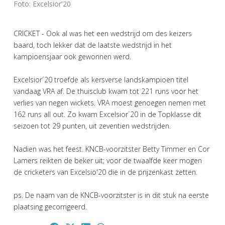
Foto: Excelsior'20
CRICKET - Ook al was het een wedstrijd om des keizers
baard, toch lekker dat de laatste wedstrijd in het
kampioensjaar ook gewonnen werd.
Excelsior´20 troefde als kersverse landskampioen titel
vandaag VRA af. De thuisclub kwam tot 221 runs voor het
verlies van negen wickets. VRA moest genoegen nemen met
162 runs all out. Zo kwam Excelsior´20 in de Topklasse dit
seizoen tot 29 punten, uit zeventien wedstrijden.
Nadien was het feest. KNCB-voorzitster Betty Timmer en Cor
Lamers reikten de beker uit; voor de twaalfde keer mogen
de cricketers van Excelsio'20 die in de prijzenkast zetten.
ps. De naam van de KNCB-voorzitster is in dit stuk na eerste
plaatsing gecorrigeerd.