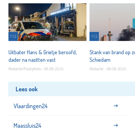
112
112
Uitbater Hans & Grietje beroofd,
Stank van brand op zu
dader na nazitten vast
Schiedam
Redactie/Flashphoto - 08-08-2026
Redactie - 08-08-2026
Lees ook
Vlaardingen24
Maassluis24