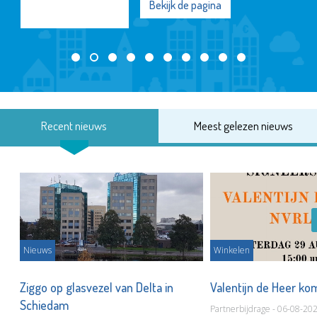
Bekijk de pagina
Recent nieuws
Meest gelezen nieuws
Nieuws
Winkelen
ot
Ziggo op glasvezel van Delta in
Valentijn de Heer ko
Schiedam
Partnerbijdrage - 06-08-20