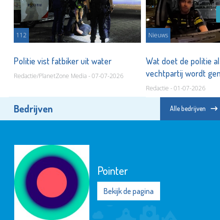
112
Nieuws
Politie vist fatbiker uit water
Wat doet de politie a
n
vechtpartij wordt g
Redactie/PlanetZone Media - 07-07-2026
Redactie - 01-07-2026
Bedrijven
Alle bedrijven
Pointer
Bekijk de pagina