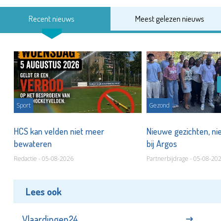
Recent nieuws
Meest gelezen nieuws
Sport
Gezond
HCS kan velden niet meer
Nieuwe gezichten, ni
bewateren
bij Argos
Redactie - 05-08-2026
Partnerbijdrage - 05-08-20
Lees ook
Vlaardingen24