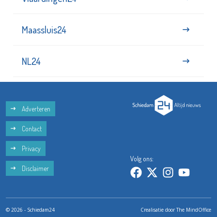
Maassluis24
NL24
Adverteren
Contact
Privacy
Volg ons:
Disclaimer
© 2026 - Schiedam24
Crealisatie door
The MindOffice