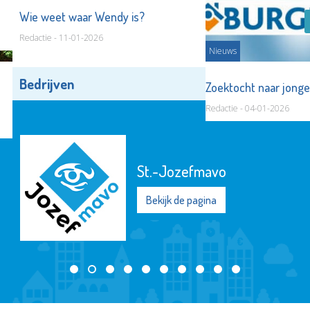
Wie weet waar Wendy is?
Redactie - 11-01-2026
Nieuws
Bedrijven
Alle bedrijven
Zoektocht naar jong
Redactie - 04-01-2026
St.-Jozefmavo
Bekijk de pagina