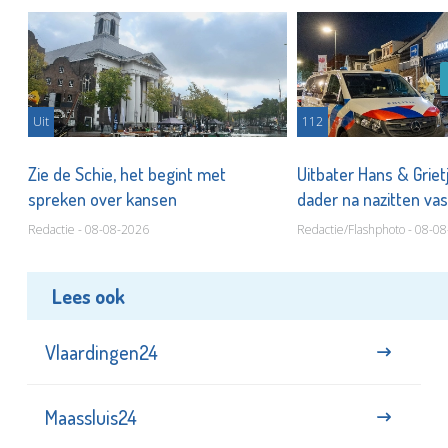
Uit
112
Zie de Schie, het begint met
Uitbater Hans & Griet
spreken over kansen
dader na nazitten va
Redactie - 08-08-2026
Redactie/Flashphoto - 08-0
Lees ook
Vlaardingen24
Maassluis24