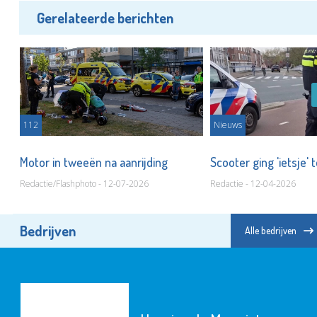
Gerelateerde berichten
112
Nieuws
Motor in tweeën na aanrijding
Scooter ging 'ietsje' 
Redactie/Flashphoto - 12-07-2026
Redactie - 12-04-2026
Bedrijven
Alle bedrijven