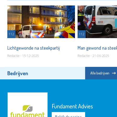
112
112
en
Lichtgewonde na steekpartij
Man gewond na steek
Redactie - 15-12-2025
Redactie - 21-06-2025
Bedrijven
Alle bedrijven
Fundament Advies