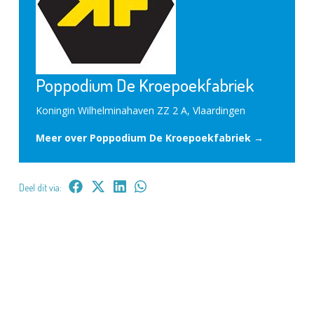
Poppodium De Kroepoekfabriek
Koningin Wilhelminahaven ZZ 2 A, Vlaardingen
Meer over Poppodium De Kroepoekfabriek →
Deel dit via: