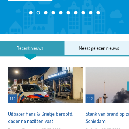
Recent nieuws
Meest gelezen nieuws
112
112
Uitbater Hans & Grietje beroofd,
Stank van brand op zu
dader na nazitten vast
Schiedam