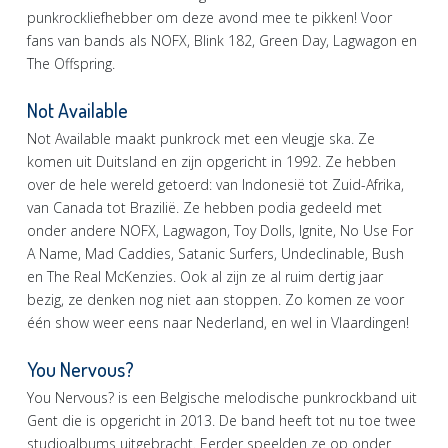
punkrockliefhebber om deze avond mee te pikken! Voor
fans van bands als NOFX, Blink 182, Green Day, Lagwagon en
The Offspring.
Not Available
Not Available maakt punkrock met een vleugje ska. Ze
komen uit Duitsland en zijn opgericht in 1992. Ze hebben
over de hele wereld getoerd: van Indonesië tot Zuid-Afrika,
van Canada tot Brazilië. Ze hebben podia gedeeld met
onder andere NOFX, Lagwagon, Toy Dolls, Ignite, No Use For
A Name, Mad Caddies, Satanic Surfers, Undeclinable, Bush
en The Real McKenzies. Ook al zijn ze al ruim dertig jaar
bezig, ze denken nog niet aan stoppen. Zo komen ze voor
één show weer eens naar Nederland, en wel in Vlaardingen!
You Nervous?
You Nervous? is een Belgische melodische punkrockband uit
Gent die is opgericht in 2013. De band heeft tot nu toe twee
studioalbums uitgebracht. Eerder speelden ze op onder