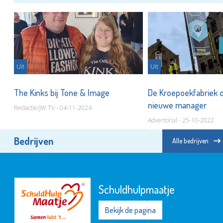
Uit
Uit
n
The Kinks bij Tone & Image
De Kroepoekfabriek o
nieuwe manager
Redactie/JW TV - 04-11-2024
Advertorial - 25-10-2022
Bedrijven
Alle bedrijven
Schuldhulpmaatje
Bekijk de pagina