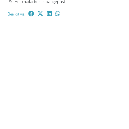
PS. Het mailadres is aangepast.
Deel dit via: