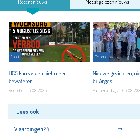
Recent nieuws
Meest gelezen nieuws
Sport
Gezond
HCS kan velden niet meer
Nieuwe gezichten, ni
bewateren
bij Argos
Redactie - 05-08-2026
Partnerbijdrage - 05-08-20
Lees ook
Vlaardingen24