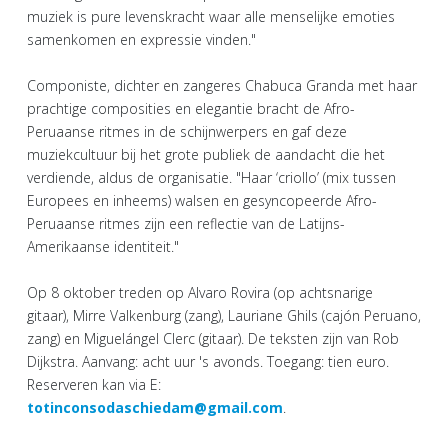
muziek is pure levenskracht waar alle menselijke emoties
samenkomen en expressie vinden."
Componiste, dichter en zangeres Chabuca Granda met haar
prachtige composities en elegantie bracht de Afro-
Peruaanse ritmes in de schijnwerpers en gaf deze
muziekcultuur bij het grote publiek de aandacht die het
verdiende, aldus de organisatie. "Haar ‘criollo’ (mix tussen
Europees en inheems) walsen en gesyncopeerde Afro-
Peruaanse ritmes zijn een reflectie van de Latijns-
Amerikaanse identiteit."
Op 8 oktober treden op Alvaro Rovira (op achtsnarige
gitaar), Mirre Valkenburg (zang), Lauriane Ghils (cajón Peruano,
zang) en Miguelángel Clerc (gitaar). De teksten zijn van Rob
Dijkstra. Aanvang: acht uur 's avonds. Toegang: tien euro.
Reserveren kan via E:
totinconsodaschiedam@gmail.com
.