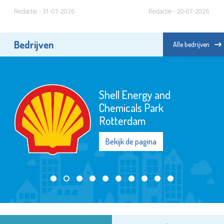
Redactie - 31-07-2026
Redactie - 20-07-2026
Bedrijven
Alle bedrijven
Shell Energy and
Chemicals Park
Rotterdam
Bekijk de pagina