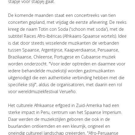
stapje voor stapjej gaat.
De komende maanden staat een concertreeks van tien
concerten gepland, met vrijdag de eerste aflevering. De reeks
kreeg de naam Totin con Soda ('schoon met soda'), met de
subtitel Raices Afro-Ibéricas (Afrikaans-Spaanse wortels). Idee
is dat door steeds wisselende muzikanten de verbanden
tussen Spaanse, Argentijnse, Kaapverdiaanse, Peruaanse,
Braziliaanse, Chileense, Portugese en Cubaanse muziek
worden onderzocht. "Voor ieder optreden en daarmee voor
iedere behandelde muziekstijl worden gastmuzikanten
uitgenodigd die een authentieke verbinding hebben met die
specifieke stijl", aldus de organisatoren, met daarin een rol
voor wereldmuziekfestival Verueño.
Het culturele Afrikaanse erfgoed in Zuid-Amerika had een
sterke impact in Peru, centrum van het Spaanse Imperium.
Daar werden de muziekstijlen geboren die ook in de
buurlanden ontkiemden en een kleurrijk, origineel en
oneindig cultureel landschap creëerden. "Afro-Peruaanse