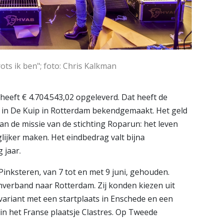
rots ik ben"; foto: Chris Kalkman
eeft € 4.704.543,02 opgeleverd. Dat heeft de
st in De Kuip in Rotterdam bekendgemaakt. Het geld
an de missie van de stichting Roparun: het leven
ijker maken. Het eindbedrag valt bijna
 jaar.
inksteren, van 7 tot en met 9 juni, gehouden.
mverband naar Rotterdam. Zij konden kiezen uit
variant met een startplaats in Enschede en een
in het Franse plaatsje Clastres. Op Tweede