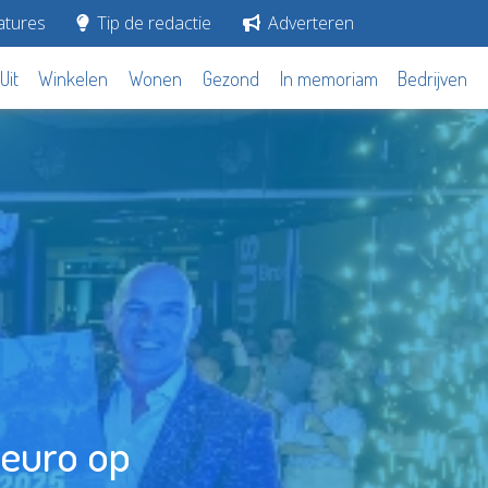
tures
Tip de redactie
Adverteren
Uit
Winkelen
Wonen
Gezond
In memoriam
Bedrijven
 euro op