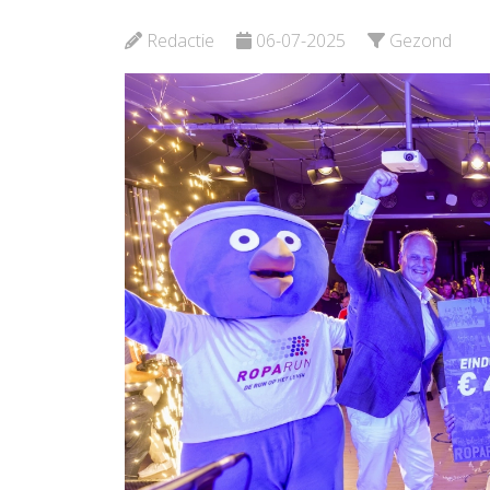
voor
Margriet
Verlosk
Redactie
06-07-2025
Gezond
Bekijk de pagina
Bekijk d