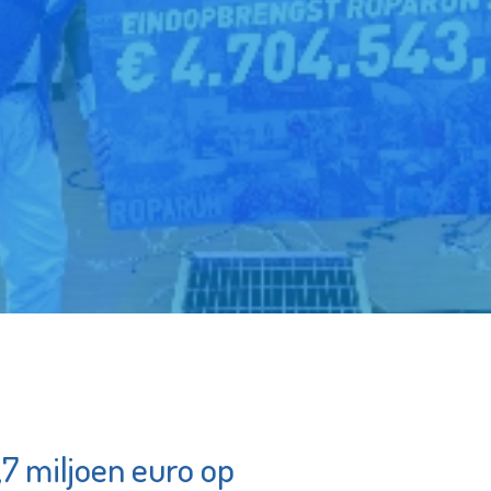
7 miljoen euro op
raktijk
Fundament