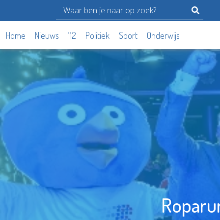
Home
Nieuws
112
Politiek
Sport
Onderwijs
Roparun