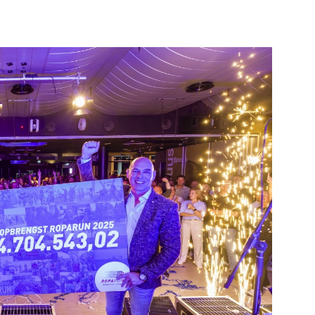
Advies
unde
Bekijk de pagina
e pagina