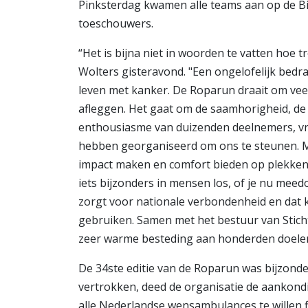
Pinksterdag kwamen alle teams aan op de B
toeschouwers.
“Het is bijna niet in woorden te vatten hoe t
Wolters gisteravond. "Een ongelofelijk bedr
leven met kanker. De Roparun draait om veel
afleggen. Het gaat om de saamhorigheid, de i
enthousiasme van duizenden deelnemers, vrij
hebben georganiseerd om ons te steunen. M
impact maken en comfort bieden op plekken 
iets bijzonders in mensen los, of je nu mee
zorgt voor nationale verbondenheid en dat k
gebruiken. Samen met het bestuur van Stic
zeer warme besteding aan honderden doelen
De 34ste editie van de Roparun was bijzonde
vertrokken, deed de organisatie de aankond
alle Nederlandse wensambulances te willen f