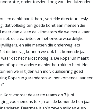
innenrotte, onder toeziend oog van tienduizenden
rots en dankbaar ik ben", vertelde directeur Lesly
ag, dat volledig ten goede komt aan mensen die
 meer dan alleen de kilometers die we met elkaar
nzet, de creativiteit en het onvoorwaardelijke
willigers, en alle mensen die onderweg iets
et dit bedrag kunnen we ook het komende jaar
waar dat het hardst nodig is. De Roparun maakt
doet of op een andere manier betrokken bent. Het
unnen we in tijden van individualisering goed
hting Roparun garanderen wij het komende jaar een
.’’
r. Kort voordat de eerste teams op 7 juni
iging voornemens te zijn om de komende tien jaar
inancieren. Daarmee is zo’n zeven miljoen euro