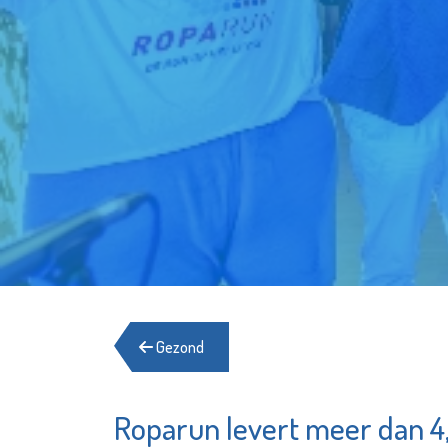
Gezond
Roparun levert meer dan 4,
Aleida P
Hospice de