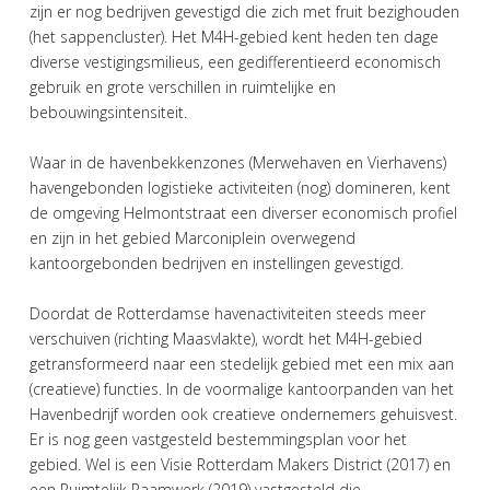
zijn er nog bedrijven gevestigd die zich met fruit bezighouden
(het sappencluster). Het M4H-gebied kent heden ten dage
diverse vestigingsmilieus, een gedifferentieerd economisch
gebruik en grote verschillen in ruimtelijke en
bebouwingsintensiteit.
Waar in de havenbekkenzones (Merwehaven en Vierhavens)
havengebonden logistieke activiteiten (nog) domineren, kent
de omgeving Helmontstraat een diverser economisch profiel
en zijn in het gebied Marconiplein overwegend
kantoorgebonden bedrijven en instellingen gevestigd.
Doordat de Rotterdamse havenactiviteiten steeds meer
verschuiven (richting Maasvlakte), wordt het M4H-gebied
getransformeerd naar een stedelijk gebied met een mix aan
(creatieve) functies. In de voormalige kantoorpanden van het
Havenbedrijf worden ook creatieve ondernemers gehuisvest.
Er is nog geen vastgesteld bestemmingsplan voor het
gebied. Wel is een Visie Rotterdam Makers District (2017) en
een Ruimtelijk Raamwerk (2019) vastgesteld die