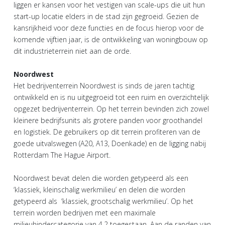
liggen er kansen voor het vestigen van scale-ups die uit hun
start-up locatie elders in de stad zijn gegroeid. Gezien de
kansrijkheid voor deze functies en de focus hierop voor de
komende vijftien jaar, is de ontwikkeling van woningbouw op
dit industrieterrein niet aan de orde.
Noordwest
Het bedrijventerrein Noordwest is sinds de jaren tachtig
ontwikkeld en is nu uitgegroeid tot een ruim en overzichtelijk
opgezet bedrijventerrein. Op het terrein bevinden zich zowel
kleinere bedrijfsunits als grotere panden voor groothandel
en logistiek. De gebruikers op dit terrein profiteren van de
goede uitvalswegen (A20, A13, Doenkade) en de ligging nabij
Rotterdam The Hague Airport.
Noordwest bevat delen die worden getypeerd als een
‘klassiek, kleinschalig werkmilieu’ en delen die worden
getypeerd als ‘klassiek, grootschalig werkmilieu’. Op het
terrein worden bedrijven met een maximale
milieuhindercategorie van 4.2 toegestaan. Aan de randen van