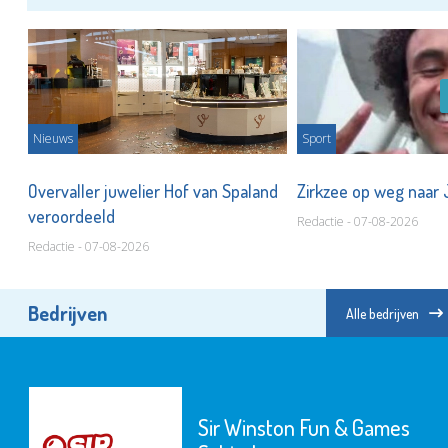
Nieuws
Sport
Overvaller juwelier Hof van Spaland
Zirkzee op weg naar
veroordeeld
Redactie - 07-08-2026
Redactie - 07-08-2026
Bedrijven
Alle bedrijven
r Winston Fun & Games