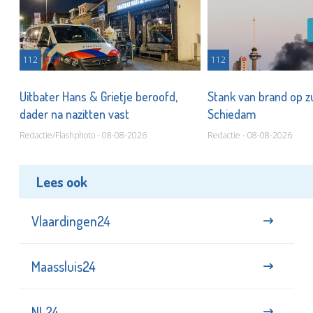
112
112
Uitbater Hans & Grietje beroofd,
Stank van brand op zu
dader na nazitten vast
Schiedam
Redactie/Flashphoto - 08-08-2026
Redactie - 08-08-2026
Lees ook
Vlaardingen24
Maassluis24
NL24