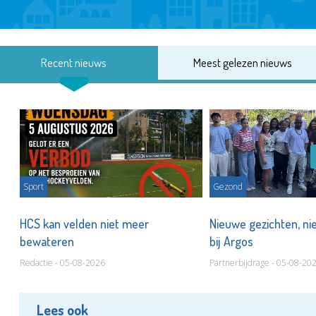
Recent nieuws
Meest gelezen nieuws
Sport
Gezond
HCS kan velden niet meer
Nieuwe gezichten, ni
bewateren
bij Argos
Redactie - 05-08-2026
Partnerbijdrage - 05-08-20
Lees ook