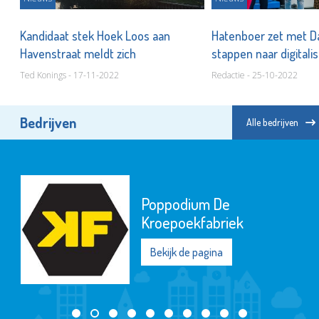
t
Kandidaat stek Hoek Loos aan
Hatenboer zet met D
Havenstraat meldt zich
stappen naar digitali
Ted Konings - 17-11-2022
Redactie - 25-10-2022
Bedrijven
Alle bedrijven
Poppodium De
Kroepoekfabriek
Bekijk de pagina