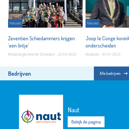
Nieuws
Nieuws
Zeventien Schiedammers krijgen
Joop le Conge konink
'een lintje'
onderscheiden
Redactie/gemeente Schiedam - 25-04-2026
Redactie - 30-01-2026
Bedrijven
Alle bedrijven
Naut
Bekijk de pagina