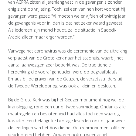
van ACPRA zitten al jarenlang vast in de gevangenis zonder
enig zicht op vrijlating. Toch, zei een van hen kort voordat hij
gevangen werd gezet: "Al moeten we er vijftien of twintig jaar
de gevangenis voor in, dan is dat het zeker waard geweest.
Als iedereen zijn mond houdt, zal de situatie in Saoedi-
Arabië alleen maar erger worden.’’
Vanwege het coronavirus was de ceremonie van de uitreiking
verplaatst van de Grote kerk naar het stadhuis, waarbij het
aantal aanwezigen zeer beperkt was. De traditionele
herdenking die vooraf gehouden werd op begraafplaats
Emaus bij de graven van de Geuzen, de verzetsstrijders uit
de Tweede Wereldoorlog, was ook al klein en besloten.
Bij de Grote Kerk was bij het Geuzenmonument nog wel de
kranslegging, rond een uur of twee vanmiddag. Ondanks alle
maatregelen en beslotenheid had alles toch een waardig
karakter. Een belangrijke bijdrage leverden ook dit jaar weer
de leerlingen van het Vos die het Geuzenmonument officieel
geadopteerd hebben. Zij waren ook nu weer actief