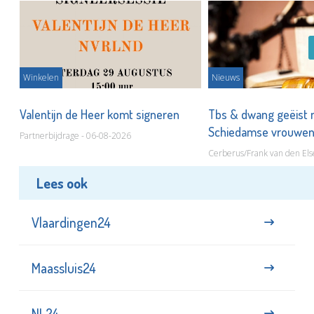
Winkelen
Nieuws
Valentijn de Heer komt signeren
Tbs & dwang geëist 
Schiedamse vrouwe
Partnerbijdrage - 06-08-2026
Cerberus/Frank van den Els
Lees ook
Vlaardingen24
Maassluis24
NL24