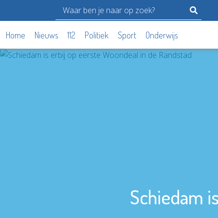
Home
Nieuws
112
Politiek
Sport
Onderwijs
Schiedam is