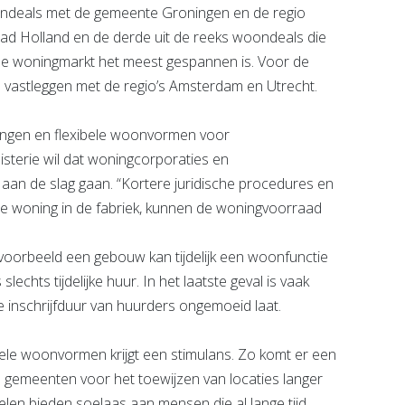
ondeals met de gemeente Groningen en de regio
d Holland en de derde uit de reeks woondeals die
r de woningmarkt het meest gespannen is. Voor de
n vastleggen met de regio’s Amsterdam en Utrecht.
ingen en flexibele woonvormen voor
sterie wil dat woningcorporaties en
an de slag gaan. “Kortere juridische procedures en
e woning in de fabriek, kunnen de woningvoorraad
ijvoorbeeld een gebouw kan tijdelijk een woonfunctie
slechts tijdelijke huur. In het laatste geval is vaak
e inschrijfduur van huurders ongemoeid laat.
le woonvormen krijgt een stimulans. Zo komt er een
en gemeenten voor het toewijzen van locaties langer
len bieden soelaas aan mensen die al lange tijd