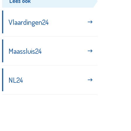
Lees ook
Vlaardingen24
Maassluis24
NL24
Blijf up-to-date