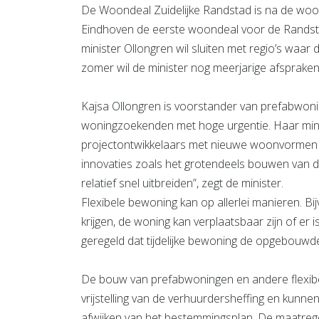
De Woondeal Zuidelijke Randstad is na de wo
Eindhoven de eerste woondeal voor de Randsta
minister Ollongren wil sluiten met regio’s waa
zomer wil de minister nog meerjarige afsprake
Kajsa Ollongren is voorstander van prefabwon
woningzoekenden met hoge urgentie. Haar mini
projectontwikkelaars met nieuwe woonvormen a
innovaties zoals het grotendeels bouwen van d
relatief snel uitbreiden”, zegt de minister.
Flexibele bewoning kan op allerlei manieren. B
krijgen, de woning kan verplaatsbaar zijn of er is 
geregeld dat tijdelijke bewoning de opgebouwd
De bouw van prefabwoningen en andere flexibe
vrijstelling van de verhuurdersheffing en kunn
afwijken van het bestemmingsplan. De maatrege