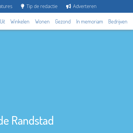
tures
Tip de redactie
Adverteren
Uit
Winkelen
Wonen
Gezond
In memoriam
Bedrijven
 de Randstad