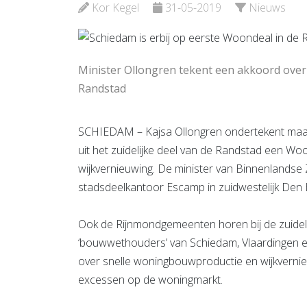
Bekijk de pagina
Bekijk d
Kor Kegel
31-05-2019
Nieuws
Minister Ollongren tekent een akkoord over 
Randstad
SCHIEDAM – Kajsa Ollongren ondertekent maa
uit het zuidelijke deel van de Randstad een W
wijkvernieuwing. De minister van Binnenlandse Z
stadsdeelkantoor Escamp in zuidwestelijk Den
Ook de Rijnmondgemeenten horen bij de zuidel
‘bouwwethouders’ van Schiedam, Vlaardingen e
over snelle woningbouwproductie en wijkverni
excessen op de woningmarkt.