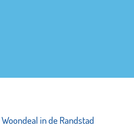
e Woondeal in de Randstad
Franciscus
Bekijk de pagina