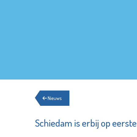
Nieuws
Schiedam is erbij op eerst
Minters
SIKO