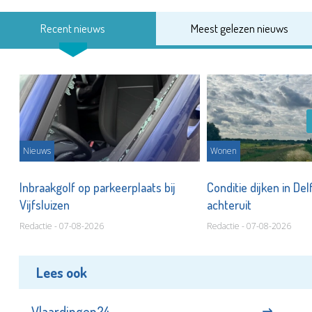
Recent nieuws
Meest gelezen nieuws
Nieuws
Wonen
Inbraakgolf op parkeerplaats bij
Conditie dijken in Del
Vijfsluizen
achteruit
Redactie - 07-08-2026
Redactie - 07-08-2026
Lees ook
Vlaardingen24