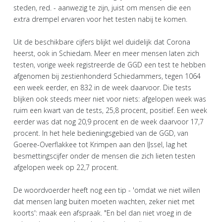
steden, red. - aanwezig te zijn, juist om mensen die een
extra drempel ervaren voor het testen nabij te komen.
Uit de beschikbare cijfers blijkt wel duidelijk dat Corona
heerst, ook in Schiedam. Meer en meer mensen laten zich
testen, vorige week registreerde de GGD een test te hebben
afgenomen bij zestienhonderd Schiedammers, tegen 1064
een week eerder, en 832 in de week daarvoor. Die tests
blijken ook steeds meer niet voor niets: afgelopen week was
ruim een kwart van de tests, 25,8 procent, positief. Een week
eerder was dat nog 20,9 procent en de week daarvoor 17,7
procent. In het hele bedieningsgebied van de GGD, van
Goeree-Overflakkee tot Krimpen aan den IJssel, lag het
besmettingscijfer onder de mensen die zich lieten testen
afgelopen week op 22,7 procent.
De woordvoerder heeft nog een tip - 'omdat we niet willen
dat mensen lang buiten moeten wachten, zeker niet met
koorts': maak een afspraak. "En bel dan niet vroeg in de