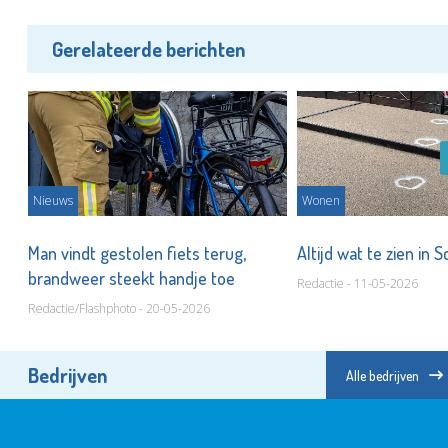
Gerelateerde berichten
Nieuws
Wonen
Man vindt gestolen fiets terug,
Altijd wat te zien in
brandweer steekt handje toe
Redactie - 11-05-2026
Redactie/Flashphoto - 20-05-2026
Bedrijven
Alle bedrijven