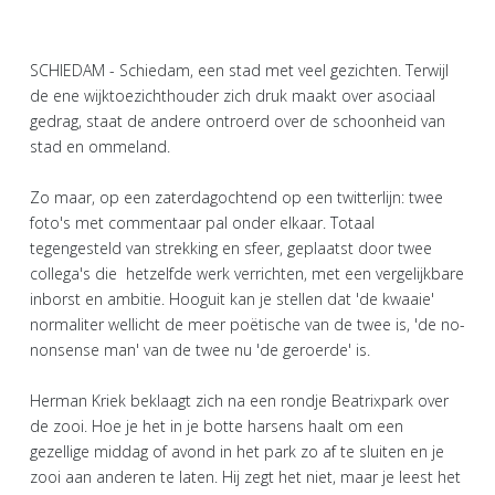
SCHIEDAM - Schiedam, een stad met veel gezichten. Terwijl
de ene wijktoezichthouder zich druk maakt over asociaal
gedrag, staat de andere ontroerd over de schoonheid van
stad en ommeland.
Zo maar, op een zaterdagochtend op een twitterlijn: twee
foto's met commentaar pal onder elkaar. Totaal
tegengesteld van strekking en sfeer, geplaatst door twee
collega's die hetzelfde werk verrichten, met een vergelijkbare
inborst en ambitie. Hooguit kan je stellen dat 'de kwaaie'
normaliter wellicht de meer poëtische van de twee is, 'de no-
nonsense man' van de twee nu 'de geroerde' is.
Herman Kriek beklaagt zich na een rondje Beatrixpark over
de zooi. Hoe je het in je botte harsens haalt om een
gezellige middag of avond in het park zo af te sluiten en je
zooi aan anderen te laten. Hij zegt het niet, maar je leest het