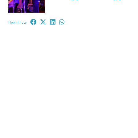
Deel dit via: