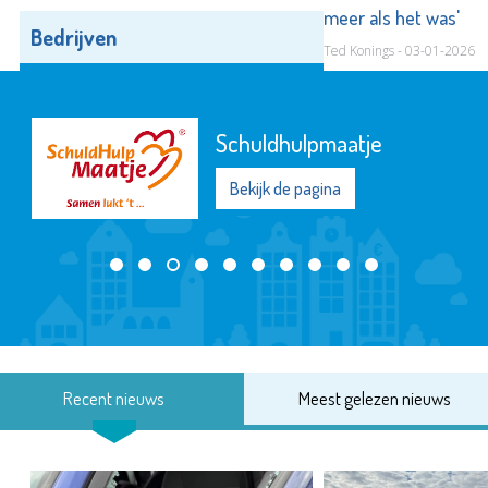
meer als het was'
Bedrijven
Alle bedrijven
Ted Konings - 03-01-2026
Schuldhulpmaatje
Bekijk de pagina
Recent nieuws
Meest gelezen nieuws