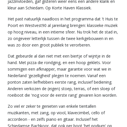
jazzinvloeden, gaf gisteren weer eens een andere klank en
kleur aan Schiedam. Op Korte Haven Klassiek.
Het past natuurlijk naadloos in het programma dat 't Huis te
Poort en Westvest90 al jarenlang brengen: klassieke muziek
op hoog niveau, in een intieme sfeer. Nu trok het de stad in,
zo ongeveer letterlijk tussen de twee kerkgebouwen in en
was zo door een groot publiek te verorberen.
Dat gebeurde al dan niet met een biertje of wijntje in de
hand. Met pizza die rondging, en een hoop geklets. Voor
sommigen een afknapper, maar garantie voor wat we in
Nederland 'gezelligheid' plegen te noemen. Vanaf een
ponton zaten liefhebbers eerste rang, inclusief bediening.
Anderen verkozen de (eigen) stoep, terras, of een sloep of
roeiboot die 'nog voor de eerste rang' gevaren kon worden.
Zo viel er zeker te genieten van enkele tientallen
muzikanten, met zang, op viool, klavecimbel, cello of
accordeon - en zelfs piano en gitaar. Inclusief het
Schiedamse Bachkoor, dat ook per boot 'het podium' op